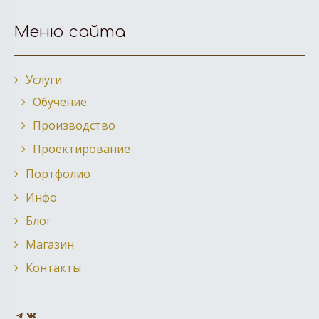
Московский
в
Колокольный
Эволюция
«Даниловские
главного
Великий
звонарей
Кремль
Троице-
Меню сайта
центр
формы
колокола»
храма
Сергиевой
Данилова
русского
Вооруженных
Лавре
монастыря
колокола
сил
Услуги
России
Обучение
Производство
Проектирование
Портфолио
Инфо
Блог
Магазин
Контакты
Telegram
VK