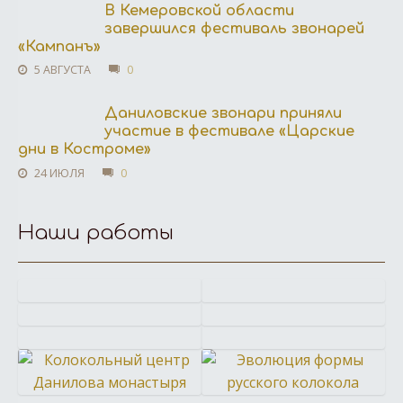
В Кемеровской области
завершился фестиваль звонарей
«Кампанъ»
5 АВГУСТА
0
Даниловские звонари приняли
участие в фестивале «Царские
дни в Костроме»
24 ИЮЛЯ
0
Наши работы
Кампанологическая
Историко-
Экскурсия
Московский
экскурсия
кампанологическа
Фестиваль
Колокола
в
детский
в
лекция
звонов
для
Ростов
фестиваль