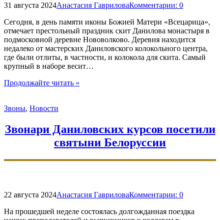
31 августа 2024
Анастасия Гаврилова
Комментарии:
0
Сегодня, в день памяти иконы Божией Матери «Всецарица»,
отмечает престольный праздник скит Данилова монастыря в
подмосковной деревне Нововолково. Деревня находится
недалеко от мастерских Даниловского колокольного центра,
где были отлиты, в частности, и колокола для скита. Самый
крупный в наборе весит…
"Даниловские
Продолжайте читать
»
звонари
украсили
Звоны
,
Новости
звонами
престольный
праздник
Звонари Даниловских курсов посетили
в
святыни Белоруссии
скиту
«Всецарица»"
22 августа 2024
Анастасия Гаврилова
Комментарии:
0
На прошедшей неделе состоялась долгожданная поездка