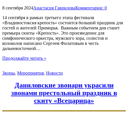
Даниила"
8 сентября 2024
Анастасия Гаврилова
Комментарии:
0
14 сентября в рамках третьего этапа фестиваля
«Владивостокскя крепость» состоится большой праздник для
гостей и жителей Приморья. Важным событием дня станет
премьера сюиты «Крепость». Это произведение для
симфонического оркестра, мужского хора, солистов и
колоколов написано Сергеем Филатовым в честь
дальневосточной…
"Руководитель
Продолжайте читать
»
Даниловского
колокольного
Звоны
,
Мероприятия
,
Новости
центра
выступит
на
Даниловские звонари украсили
фестивале
звонами престольный праздник в
во
Владивостоке"
скиту «Всецарица»