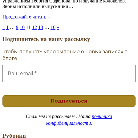
управлением Георгия Сафонова, но и звучание колоколов.
Звоны исполнили выпускники…
"Поздравляем
Продолжайте читать
»
с
«
1
…
9
10
11
12
13
…
16
»
праздником
апостола
Подпишитесь на нашу рассылку
Петра
и
Павла!"
чтобы получать уведомление о новых записях в
блоге
Спам
мы не рассылаем . Наша
политика
конфиденциальности
.
Рубрики