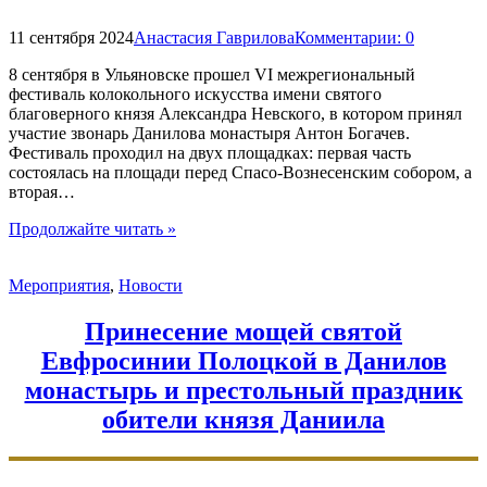
11 сентября 2024
Анастасия Гаврилова
Комментарии:
0
8 сентября в Ульяновске прошел VI межрегиональный
фестиваль колокольного искусства имени святого
благоверного князя Александра Невского, в котором принял
участие звонарь Данилова монастыря Антон Богачев.
Фестиваль проходил на двух площадках: первая часть
состоялась на площади перед Спасо-Вознесенским собором, а
вторая…
"Фестиваль
Продолжайте читать
»
колокольного
искусства
Мероприятия
,
Новости
имени
Александра
Невского
Принесение мощей святой
прошел
Евфросинии Полоцкой в Данилов
в
Ульяновске"
монастырь и престольный праздник
обители князя Даниила