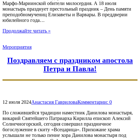
Марфо-Мариинской обители милосердия. А 18 июля
монастырь празднует престольный праздник – День памяти
преподобномучениц Елизаветы и Варвары. В преддверии
юбилейного года…
"В
Продолжайте читать
»
Марфо-
Мариинской
Мероприятия
обители
празднуют
День
Поздравляем с праздником апостола
памяти
Петра и Павла!
преподобномучениц
Елизаветы
и
Варвары"
12 июля 2024
Анастасия Гаврилова
Комментарии:
0
По сложившейся традиции наместник Данилова монастыря,
викарий Святейшего Патриарха Кирилла епископ Алексий
Солнечногорский, сегодня совершил праздничное
богослужение в скиту «Всецарица». Прихожане храма
услышали не только пение хора Данилова монастыря под