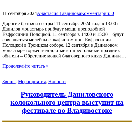
11 сентября 2024
Анастасия Гаврилова
Комментарии:
0
Дорогие братья и сестры! 11 сентября 2024 года в 13:00 в
Данилов монастырь прибудут мощи преподобной
Евфросинии Полоцкой. 11 сентября в 14:00 и 15:30 – будут
совершаться молебны с акафистом прп. Евфросинии
Полоцкой в Троицком соборе. 12 сентября в Даниловом
монастыре торжественно отметят престольный праздник
обители – Обретение мощей благоверного князя Даниила…
"Принесение
Продолжайте читать
»
мощей
святой
Звоны
,
Мероприятия
,
Новости
Евфросинии
Полоцкой
в
Руководитель Даниловского
Данилов
колокольного центра выступит на
монастырь
и
фестивале во Владивостоке
престольный
праздник
обители
князя