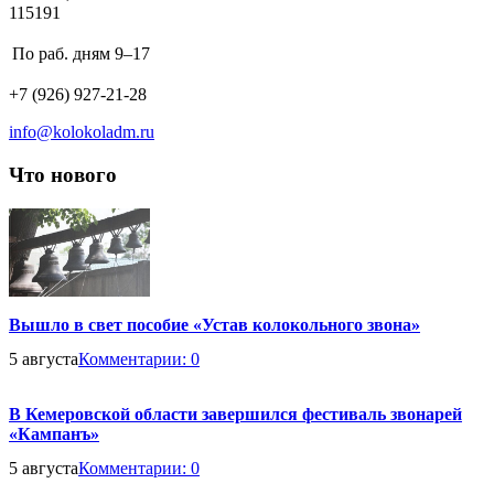
115191
Business
По раб. дням
9–17
hours:
Phone
+7 (926) 927-21-28
number:
Email
info@kolokoladm.ru
address:
Что нового
Вышло в свет пособие «Устав колокольного звона»
5 августа
Комментарии:
0
В Кемеровской области завершился фестиваль звонарей
«Кампанъ»
5 августа
Комментарии:
0