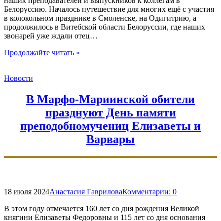
наших преподавателей и выпускников к коллегам в
Белоруссию. Началось путешествие для многих ещё с участия
в колокольном празднике в Смоленске, на Одигитрию, а
продолжилось в Витебской области Белоруссии, где наших
звонарей уже ждали отец…
"Звонари
Продолжайте читать
»
Даниловских
курсов
Новости
посетили
святыни
Белоруссии"
В Марфо-Мариинской обители
празднуют День памяти
преподобномучениц Елизаветы и
Варвары
18 июля 2024
Анастасия Гаврилова
Комментарии:
0
В этом году отмечается 160 лет со дня рождения Великой
княгини Елизаветы Федоровны и 115 лет со дня основания