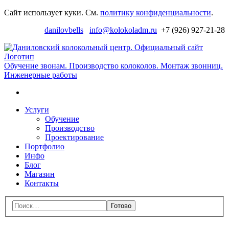
Перейти
Сайт использует куки. См.
политику конфиденциальности
.
к
danilovbells
info@kolokoladm.ru
+7 (926) 927-21-28
навигации
Д
к
ц
Обучение звонам. Производство колоколов. Монтаж звонниц.
Инженерные работы
с
Поиск
Перейти
Услуги
к
Обучение
содержимому
Производство
Проектирование
Портфолио
Инфо
Блог
Магазин
Контакты
Меню
Поиск:
Закрыть