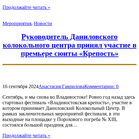
"Завершается
Продолжайте читать
»
набор
учащихся
Мероприятия
,
Новости
на
курсы
звонарского
Руководитель Даниловского
мастерства"
колокольного центра принял участие в
премьере сюиты «Крепость»
16 сентября 2024
Анастасия Гаврилова
Комментарии:
0
Сентябрь, и мы снова во Владивостоке! Ровно год назад здесь
стартовал фестиваль «Владивостокская крепость», участие в
котором принимает Даниловский Колокольный Центр. В
рамках заключительных мероприятий фестиваля, в эти
выходные на площадке у Порохового погреба № XIII,
состоялся большой праздник для…
"Руководитель
Продолжайте читать
»