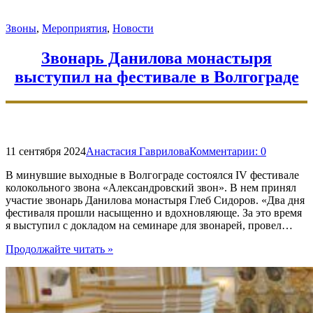
Даниловского
колокольного
Звоны
,
Мероприятия
,
Новости
центра
принял
участие
Звонарь Данилова монастыря
в
выступил на фестивале в Волгограде
премьере
сюиты
«Крепость»"
11 сентября 2024
Анастасия Гаврилова
Комментарии:
0
В минувшие выходные в Волгограде состоялся IV фестивале
колокольного звона «Александровский звон». В нем принял
участие звонарь Данилова монастыря Глеб Сидоров. «Два дня
фестиваля прошли насыщенно и вдохновляюще. За это время
я выступил с докладом на семинаре для звонарей, провел…
"Звонарь
Продолжайте читать
»
Данилова
монастыря
выступил
на
фестивале