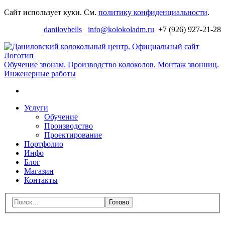
Перейти
Сайт использует куки. См.
политику конфиденциальности
.
к
danilovbells
info@kolokoladm.ru
+7 (926) 927-21-28
навигации
Д
к
ц
Обучение звонам. Производство колоколов. Монтаж звонниц.
Инженерные работы
с
Поиск
Перейти
Услуги
к
Обучение
содержимому
Производство
Проектирование
Портфолио
Инфо
Блог
Магазин
Контакты
Меню
Поиск:
Закрыть