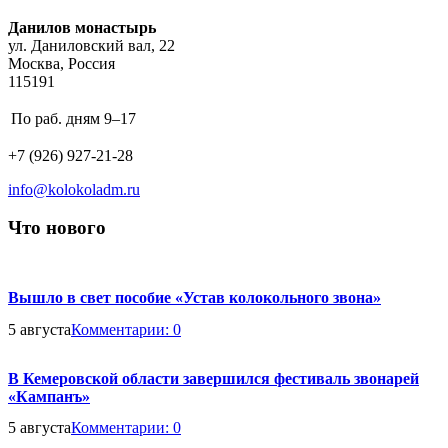
Address:
Данилов монастырь
ул. Даниловский вал, 22
Москва, Россия
115191
Business
По раб. дням
9–17
hours:
Phone
+7 (926) 927-21-28
number:
Email
info@kolokoladm.ru
address:
Что нового
Вышло в свет пособие «Устав колокольного звона»
5 августа
Комментарии:
0
В Кемеровской области завершился фестиваль звонарей
«Кампанъ»
5 августа
Комментарии:
0