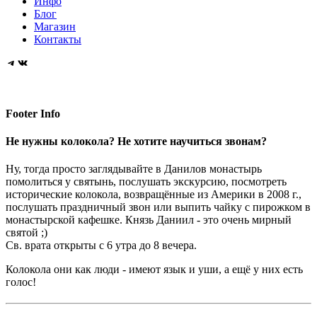
России
Инфо
Блог
Магазин
Контакты
Telegram
VK
Footer Info
Не нужны колокола? Не хотите научиться звонам?
Ну, тогда просто заглядывайте в Данилов монастырь
помолиться у святынь, послушать экскурсию, посмотреть
исторические колокола, возвращённые из Америки в 2008 г.,
послушать праздничный звон или выпить чайку с пирожком в
монастырской кафешке. Князь Даниил - это очень мирный
святой ;)
Св. врата открыты с 6 утра до 8 вечера.
Колокола они как люди - имеют язык и уши, а ещё у них есть
голос!