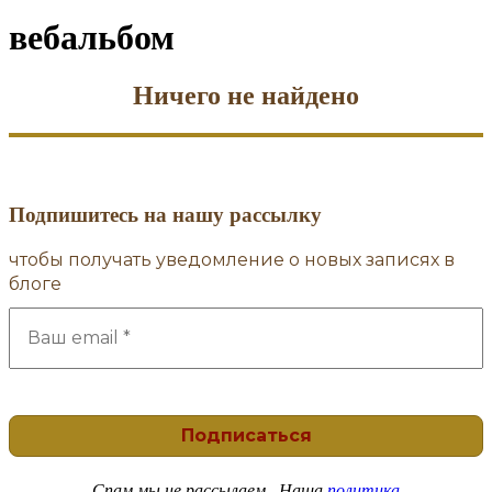
форму
поиска
вебальбом
Ничего не найдено
Подпишитесь на нашу рассылку
чтобы получать уведомление о новых записях в
блоге
Спам
мы не рассылаем . Наша
политика