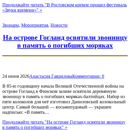
Продолжайте читать
"В Ростовском кремле прошел фестиваль
«Звуки времени»"
»
Звонари
,
Мероприятия
,
Новости
На острове Гогланд освятили звонницу
в память о погибших моряках
24 июня 2026
Анастасия Гаврилова
Комментарии:
0
В 85-ю годовщину начала Великой Отечественной войны на
острове Гогланд в Финском заливе освятили деревянную
звонницу в память о погибших моряках-балтийцах. Набор из
пяти колоколов для неё изготовил Даниловский колокольный
центр. Самый большой — восьмипудовый — украшен
надписью: «В память…
Продолжайте читать
"На острове Гогланд освятили звонницу
в память о погибших моряках"
»