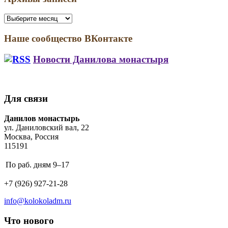
Архивы
записей
Наше сообщество ВКонтакте
Новости Данилова монастыря
Начиная
II
с
Фестиваль
4
колокольного
Для связи
века
искусства
в
«Звоны
Address:
Данилов монастырь
христианской
над
ул. Даниловский вал, 22
традиции
Свирью»
Москва, Россия
используют
115191
колокольный
звон.
Business
По раб. дням
9–17
hours:
Phone
+7 (926) 927-21-28
number:
Email
info@kolokoladm.ru
address:
Что нового