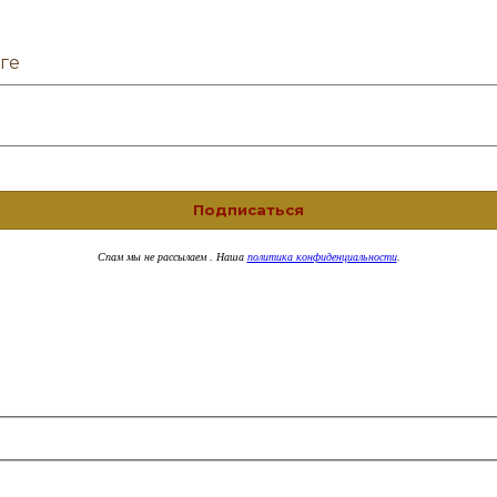
ге
Спам
мы не рассылаем . Наша
политика конфиденциальности
.