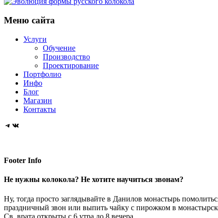
Ростов
Колокола
в
звонов
Кремль
фестиваль
Колокольный
Великий
для
Меню сайта
Троице-
«Даниловские
Эволюция
звонарей
центр
главного
Сергиевой
колокола»
формы
Данилова
Услуги
храма
Лавре
русского
Обучение
монастыря
Вооруженных
Производство
колокола
Проектирование
сил
Портфолио
России
Инфо
Блог
Магазин
Контакты
Telegram
VK
Footer Info
Не нужны колокола? Не хотите научиться звонам?
Ну, тогда просто заглядывайте в Данилов монастырь помолитьс
праздничный звон или выпить чайку с пирожком в монастырско
Св. врата открыты с 6 утра до 8 вечера.