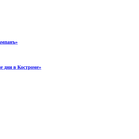
ампанъ»
е дни в Костроме»