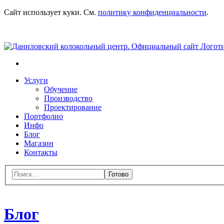
Перейти
Сайт использует куки. См.
политику конфиденциальности
.
к
навигации
Поиск
Перейти
Услуги
к
Обучение
содержимому
Производство
Проектирование
Портфолио
Инфо
Блог
Магазин
Контакты
Меню
Поиск:
Закрыть
форму
поиска
Блог