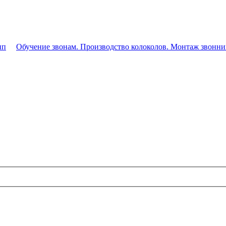
Даниловский
Обучение звонам. Производство колоколов. Монтаж звонн
колокольный
центр.
Официальный
сайт