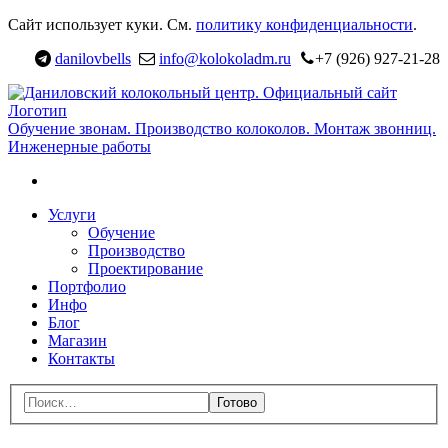
Перейти
Сайт использует куки. См.
политику конфиденциальности
.
к
danilovbells
info@kolokoladm.ru
+7 (926) 927-21-28
навигации
Д
к
ц
Обучение звонам. Производство колоколов. Монтаж звонниц.
Инженерные работы
с
Поиск
Перейти
Услуги
к
Обучение
содержимому
Производство
Проектирование
Портфолио
Инфо
Блог
Магазин
Контакты
Меню
Поиск:
Закрыть