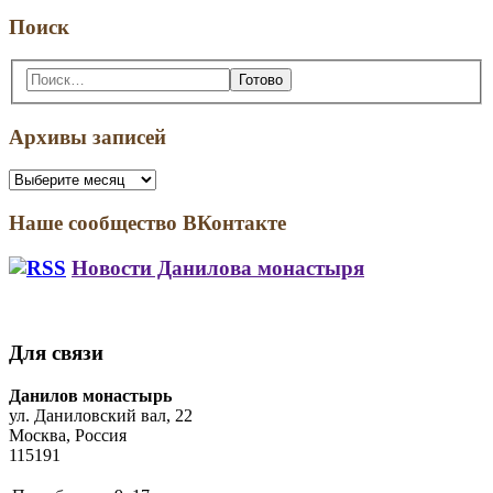
Поиск
Поиск:
Архивы записей
Архивы
записей
Наше сообщество ВКонтакте
Новости Данилова монастыря
Участие
Симпозиум
в
церковных
звонах
звонарей
Для связи
на
прошел
колокольне
в
Address:
Данилов монастырь
Троице-
ул. Даниловский вал, 22
Сергиевой
Москва, Россия
лавре
115191
Business