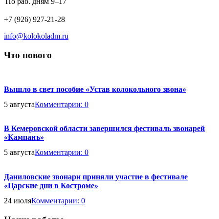
По раб. дням
9–17
hours:
Phone
+7 (926) 927-21-28
number:
Email
info@kolokoladm.ru
address:
Что нового
Вышло в свет пособие «Устав колокольного звона»
5 августа
Комментарии:
0
В Кемеровской области завершился фестиваль звонарей
«Кампанъ»
5 августа
Комментарии:
0
Даниловские звонари приняли участие в фестивале
«Царские дни в Костроме»
24 июля
Комментарии:
0