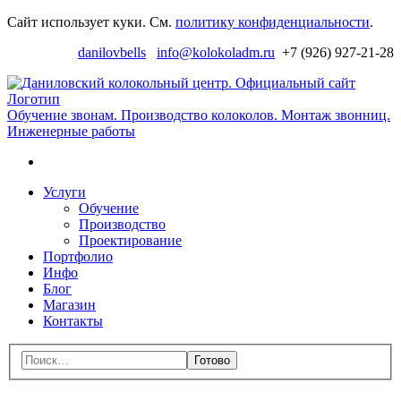
Перейти
Сайт использует куки. См.
политику конфиденциальности
.
к
danilovbells
info@kolokoladm.ru
+7 (926) 927-21-28
навигации
Д
к
ц
Обучение звонам. Производство колоколов. Монтаж звонниц.
Инженерные работы
с
Поиск
Перейти
Услуги
к
Обучение
содержимому
Производство
Проектирование
Портфолио
Инфо
Блог
Магазин
Контакты
Меню
Поиск:
Закрыть