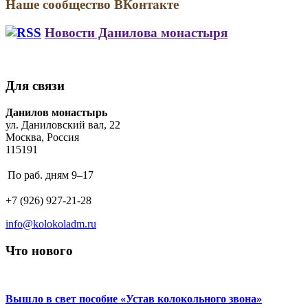
Наше сообщество ВКонтакте
Новости Данилова монастыря
На
На
звонницу
Звонарских
Саввино-
курсах
Для связи
Сторожевского
Данилова
монастыря
монастыря
Address:
Данилов монастырь
установили
отметили
ул. Даниловский вал, 22
новый
выпускной
Москва, Россия
Благовестник
115191
Business
По раб. дням
9–17
hours:
Phone
+7 (926) 927-21-28
number:
Email
info@kolokoladm.ru
address:
Что нового
Вышло в свет пособие «Устав колокольного звона»