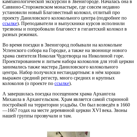
кампанологической экскурсии в Звенигороде. Началась она в
Саввино-Сторожевском монастыре, где совсем недавно
установили новый Благовестный колокол, отлитый про
проекту Даниловского колокольного центра (подробнее по
ссылке
). Преподаватели и выпускники курсов исполнили
трезвоны и попробовали благовест в гигантский колокол в
разных режимах.
Во время поездки в Звенигород побывали на колокольне
Успенского собора на Городке, а также на звоннице нового
храма святителя Николая Чудотворца на Николиной горе.
Проектированием и литьем набора колоколов для этой церкви
занимались также мастера Даниловского колокольного
центра. Набор получился нестандартным: в нём хорошо
выражен средний регистр, много средних и крупных
колоколов (о проекте по
ссылке
).
А завершилась поездка посещением храма Архангела
Михаила в Архангельском. Храм является самой старинной
постройкой на территории усадьбы. Он был возведён в 1660
—1667 годах на месте деревянной церкви XVI века. Звоны
нашей группы прозвучали и там.