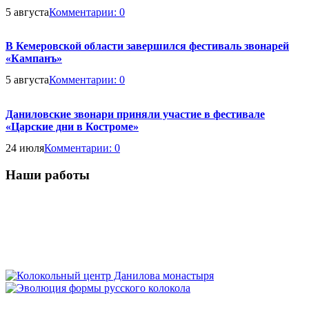
5 августа
Комментарии:
0
В Кемеровской области завершился фестиваль звонарей
«Кампанъ»
5 августа
Комментарии:
0
Даниловские звонари приняли участие в фестивале
«Царские дни в Костроме»
24 июля
Комментарии:
0
Наши работы
Кампанологическая
Историко-
экскурсия
Экскурсия
кампанологическая
в
Московский
в
лекция
Фестиваль
Московский
детский
Ростов
Колокола
в
звонов
Кремль
фестиваль
Колокольный