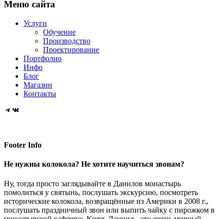
Великий
для
Меню сайта
Троице-
«Даниловские
Эволюция
звонарей
центр
главного
Сергиевой
колокола»
формы
Данилова
Услуги
храма
Лавре
русского
Обучение
монастыря
Вооруженных
Производство
колокола
Проектирование
сил
Портфолио
России
Инфо
Блог
Магазин
Контакты
Telegram
VK
Footer Info
Не нужны колокола? Не хотите научиться звонам?
Ну, тогда просто заглядывайте в Данилов монастырь
помолиться у святынь, послушать экскурсию, посмотреть
исторические колокола, возвращённые из Америки в 2008 г.,
послушать праздничный звон или выпить чайку с пирожком в
монастырской кафешке. Князь Даниил - это очень мирный