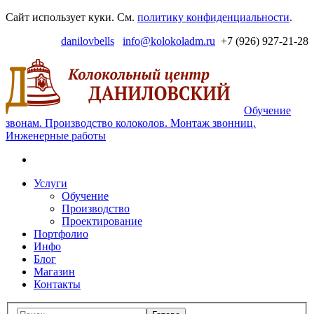
Перейти
Сайт использует куки. См.
политику конфиденциальности
.
к
danilovbells
info@kolokoladm.ru
+7 (926) 927-21-28
навигации
Даниловский
колокольный
центр.
Официальный
Обучение
сайт
звонам. Производство колоколов. Монтаж звонниц.
Инженерные работы
Поиск
Перейти
Услуги
к
Обучение
содержимому
Производство
Проектирование
Портфолио
Инфо
Блог
Магазин
Контакты
Меню
Поиск: