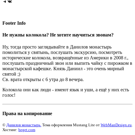
Telegram
VK
Footer Info
Не нужны колокола? Не хотите научиться звонам?
Ну, тогда просто заглядывайте в Данилов монастырь
помолиться у святынь, послушать экскурсию, посмотреть
исторические колокола, возвращённые из Америки в 2008 г.,
послушать праздничный звон или выпить чайку с пирожком в
монастырской кафешке. Князь Даниил - это очень мирный
святой ;)
Св. врата открыты с 6 утра до 8 вечера.
Колокола они как люди - имеют язык и уши, а ещё у них есть
голос!
Права на копирование
©
Данилов монастырь.
Тема оформления Mustang Lite от
WebManDesign.eu
.
Хостинг:
beget.com