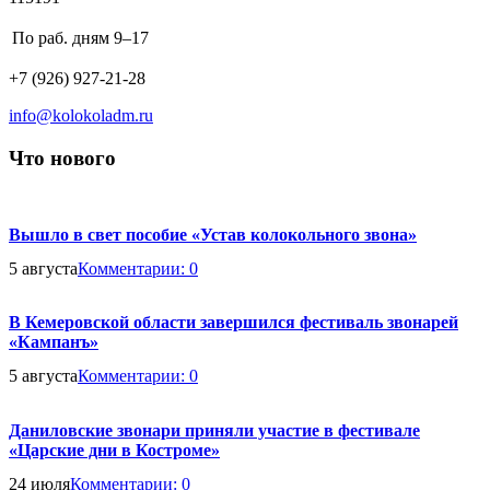
Business
По раб. дням
9–17
hours:
Phone
+7 (926) 927-21-28
number:
Email
info@kolokoladm.ru
address:
Что нового
Вышло в свет пособие «Устав колокольного звона»
5 августа
Комментарии:
0
В Кемеровской области завершился фестиваль звонарей
«Кампанъ»
5 августа
Комментарии:
0
Даниловские звонари приняли участие в фестивале
«Царские дни в Костроме»
24 июля
Комментарии:
0