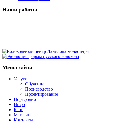
Наши работы
Кампанологическая
Историко-
экскурсия
Экскурсия
кампанологическая
в
Московский
в
лекция
Фестиваль
Московский
детский
Ростов
Колокола
в
звонов
Кремль
фестиваль
Колокольный
Великий
для
Меню сайта
Троице-
«Даниловские
Эволюция
звонарей
центр
главного
Сергиевой
колокола»
формы
Данилова
Услуги
храма
Лавре
русского
Обучение
монастыря
Вооруженных
Производство
колокола
Проектирование
сил
Портфолио
России
Инфо
Блог
Магазин
Контакты