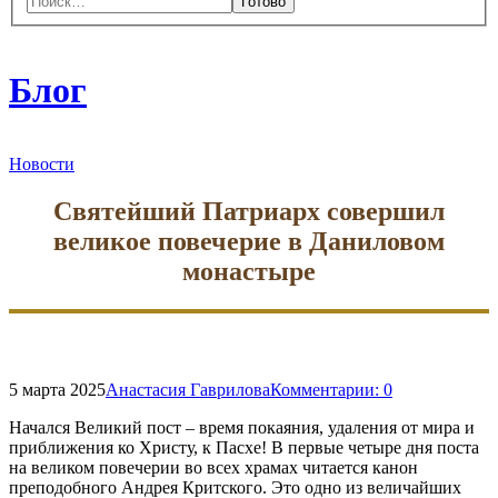
Закрыть
форму
поиска
Блог
Новости
Святейший Патриарх совершил
великое повечерие в Даниловом
монастыре
5 марта 2025
Анастасия Гаврилова
Комментарии:
0
Начался Великий пост – время покаяния, удаления от мира и
приближения ко Христу, к Пасхе! В первые четыре дня поста
на великом повечерии во всех храмах читается канон
преподобного Андрея Критского. Это одно из величайших