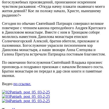
богослужебных произведений, пронизанное искренним
чувством раскаяния: «Откуда начну плакати окаяннаго моего
жития деяний? Кое ли положу начало, Христе, нынешнему
рыданию?»
Сегодня по обычаю Святейший Патриарх совершил великое
повечерие с чтением канона преподобного Андрея Критского
в Даниловом монастыре. Вместе с ним в Троицком соборе
молились наместник Данилова монастыря епископ
Солнечногорский Алексий, братия обители, прихожане и
паломники. Богослужение украсили песнопением хор
Данилова монастыря, а наши звонари Анна Слепцова и
Галина Притула встречали Патриарха постовым благовестом.
По окончании богослужения Святейший Владыка произнес
проповедь и поздравил прихожан с началом Великого поста.
Братии монастыря он передал в дар свои книги и памятные
иконки.
Видео
по ссылке.