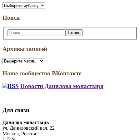
Рубрики
Поиск
Поиск:
Архивы записей
Архивы
записей
Наше сообщество ВКонтакте
Новости Данилова монастыря
Макет
Студенты
колокольни
Даниловских
Данилова
курсов
Для связи
монастыря
звонарского
представят
мастерства
Address:
Данилов монастырь
на
побывали
ул. Даниловский вал, 22
олимпиаде
в
Москва, Россия
Кремле
115191