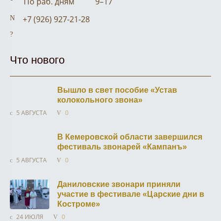
По раб. дням
9–17
Phone number:
+7 (926) 927-21-28
Email address:
Что нового
Вышло в свет пособие «Устав
колокольного звона»
5 АВГУСТА
0
В Кемеровской области завершился
фестиваль звонарей «Кампанъ»
5 АВГУСТА
0
Даниловские звонари приняли
участие в фестивале «Царские дни в
Костроме»
24 ИЮЛЯ
0