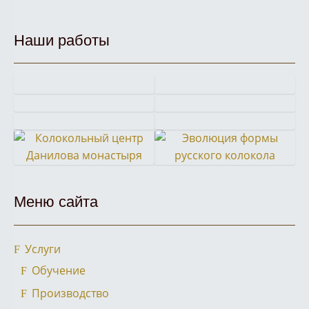
Наши работы
Кампанологическая
Историко-
Экскурсия
Московский
экскурсия
кампанологическая
Фестиваль
Колокола
в
детский
в
лекция
звонов
для
Ростов
фестиваль
Московский
в
Колокольный
Эволюция
«Даниловские
главного
Великий
звонарей
Кремль
Троице-
Меню сайта
центр
формы
колокола»
храма
Сергиевой
Данилова
русского
Вооруженных
Лавре
монастыря
колокола
сил
Услуги
России
Обучение
Производство