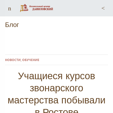
Меню
По
Блог
НОВОСТИ
,
ОБУЧЕНИЕ
Учащиеся курсов
звонарского
мастерства побывали
в Ростове