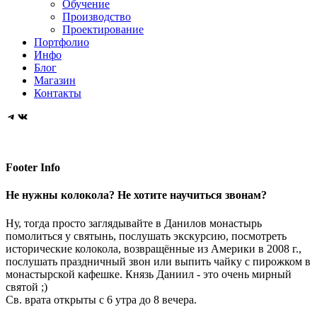
Лавре
русского
Обучение
монастыря
Вооруженных
Производство
колокола
Проектирование
сил
Портфолио
России
Инфо
Блог
Магазин
Контакты
Telegram
VK
Footer Info
Не нужны колокола? Не хотите научиться звонам?
Ну, тогда просто заглядывайте в Данилов монастырь
помолиться у святынь, послушать экскурсию, посмотреть
исторические колокола, возвращённые из Америки в 2008 г.,
послушать праздничный звон или выпить чайку с пирожком в
монастырской кафешке. Князь Даниил - это очень мирный
святой ;)
Св. врата открыты с 6 утра до 8 вечера.