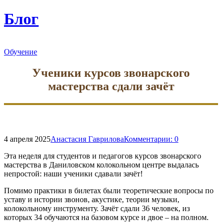
форму
поиска
Блог
Обучение
Ученики курсов звонарского
мастерства сдали зачёт
4 апреля 2025
Анастасия Гаврилова
Комментарии:
0
Эта неделя для студентов и педагогов курсов звонарского
мастерства в Даниловском колокольном центре выдалась
непростой: наши ученики сдавали зачёт!
Помимо практики в билетах были теоретические вопросы по
уставу и истории звонов, акустике, теории музыки,
колокольному инструменту. Зачёт сдали 36 человек, из
которых 34 обучаются на базовом курсе и двое – на полном.