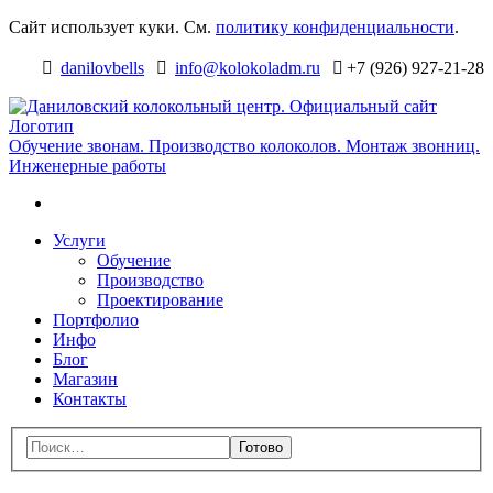
Перейти
Сайт использует куки. См.
политику конфиденциальности
.
к
навигации
danilovbells
info@kolokoladm.ru
+7 (926) 927-21-28
Д
к
ц
Обучение звонам. Производство колоколов. Монтаж звонниц.
Инженерные работы
с
Поиск
Перейти
Услуги
к
Обучение
содержимому
Производство
Проектирование
Портфолио
Инфо
Блог
Магазин
Контакты
Меню
Поиск:
Закрыть