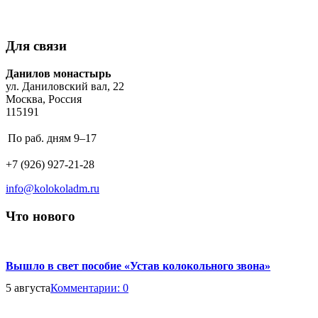
Студенты
Ученики
Даниловских
Даниловских
курсов
курсов
Для связи
звонарского
звонарского
мастерства
мастерства
Address:
Данилов монастырь
побывали
побывали
ул. Даниловский вал, 22
в
на
Москва, Россия
Кремле
экскурсии
115191
Business
По раб. дням
9–17
hours:
Phone
+7 (926) 927-21-28
number:
Email
info@kolokoladm.ru
address:
Что нового
Вышло в свет пособие «Устав колокольного звона»
5 августа
Комментарии:
0