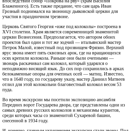
впоследствии собор «Покрова на рву» (храм Василия
Блаженного). Есть также предание, что сам царь Иван
Грозный поднимался на звонницу дьяковской церкви для
участия в праздничном трезвоне.
Церковь Святого Георгия «иже под колоколы» построена в
XVI столетии. Храм является современницей знаменитой
церкви Вознесения. Предполагается, что автором обоих
проектов был один и тот же зодчий — итальянский мастер
Петрок Малой, известный под прозвищем Фрязин. Верхний
ярус звона имеет пять сквозных арок, где на вращающихся
осях крепили колокола. Раньше они были очепными —
звонарь раскачивал сам колокол, который ударялся о
неподвижно висящий язык. До сих пор сохранились в арках
белокаменные опоры для очепных осей — матиц. Известно,
что в 1640 году, по государеву указу, мастер Даниил Матвеев
отлил для этой колокольни благовестный колокол весом 53
пуда.
Во время экскурсии мы посетили экспозицию ансамбля
Передних ворот Государева двора, где представлены одни из
самых древних русских колоколов и механизмы курантов,
среди которых часы со знаменитой Сухаревой башни,
снесенной в 1934 году.
И, конечно, главным украшением экскурсии стали звоны. Под