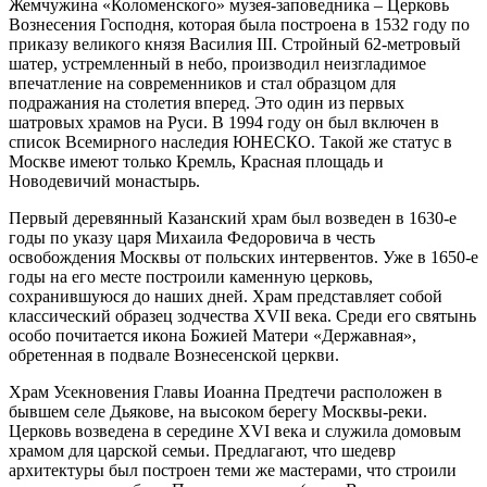
Жемчужина «Коломенского» музея-заповедника – Церковь
Вознесения Господня, которая была построена в 1532 году по
приказу великого князя Василия III. Стройный 62-метровый
шатер, устремленный в небо, производил неизгладимое
впечатление на современников и стал образцом для
подражания на столетия вперед. Это один из первых
шатровых храмов на Руси. В 1994 году он был включен в
список Всемирного наследия ЮНЕСКО. Такой же статус в
Москве имеют только Кремль, Красная площадь и
Новодевичий монастырь.
Первый деревянный Казанский храм был возведен в 1630-е
годы по указу царя Михаила Федоровича в честь
освобождения Москвы от польских интервентов. Уже в 1650-е
годы на его месте построили каменную церковь,
сохранившуюся до наших дней. Храм представляет собой
классический образец зодчества XVII века. Среди его святынь
особо почитается икона Божией Матери «Державная»,
обретенная в подвале Вознесенской церкви.
Храм Усекновения Главы Иоанна Предтечи расположен в
бывшем селе Дьякове, на высоком берегу Москвы-реки.
Церковь возведена в середине XVI века и служила домовым
храмом для царской семьи. Предлагают, что шедевр
архитектуры был построен теми же мастерами, что строили