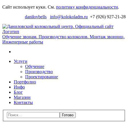
Перейти
Сайт использует куки. См.
политику конфиденциальности
.
к
danilovbells
info@kolokoladm.ru
+7 (926) 927-21-28
навигации
Д
к
ц
Обучение звонам. Производство колоколов. Монтаж звонниц.
Инженерные работы
с
Поиск
Перейти
Услуги
к
Обучение
содержимому
Производство
Проектирование
Портфолио
Инфо
Блог
Магазин
Контакты
Меню
Поиск:
Закрыть