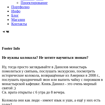
колокола
Проектирование
сил
Портфолио
России
Инфо
Блог
Магазин
Контакты
Telegram
VK
Footer Info
Не нужны колокола? Не хотите научиться звонам?
Ну, тогда просто заглядывайте в Данилов монастырь
помолиться у святынь, послушать экскурсию, посмотреть
исторические колокола, возвращённые из Америки в 2008 г.,
послушать праздничный звон или выпить чайку с пирожком в
монастырской кафешке. Князь Даниил - это очень мирный
святой ;)
Св. врата открыты с 6 утра до 8 вечера.
Колокола они как люди - имеют язык и уши, а ещё у них есть
голос!