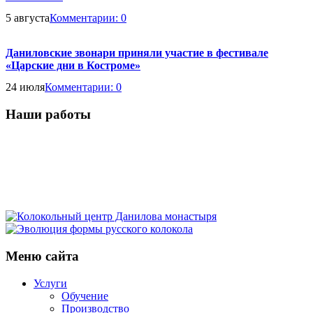
5 августа
Комментарии:
0
Даниловские звонари приняли участие в фестивале
«Царские дни в Костроме»
24 июля
Комментарии:
0
Наши работы
Кампанологическая
Историко-
экскурсия
Экскурсия
кампанологическая
в
Московский
в
лекция
Фестиваль
Московский
детский
Ростов
Колокола
в
звонов
Кремль
фестиваль
Колокольный
Великий
для
Меню сайта
Троице-
«Даниловские
Эволюция
звонарей
центр
главного
Сергиевой
колокола»
формы
Данилова
Услуги
храма
Лавре
русского
Обучение
монастыря
Вооруженных
Производство