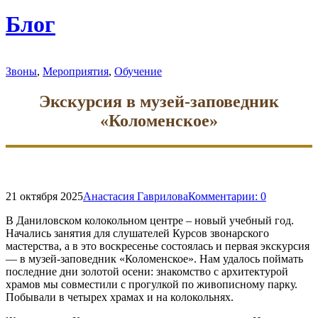
форму
поиска
Блог
Звоны
,
Мероприятия
,
Обучение
Экскурсия в музей-заповедник
«Коломенское»
21 октября 2025
Анастасия Гаврилова
Комментарии:
0
В Даниловском колокольном центре – новый учебный год.
Начались занятия для слушателей Курсов звонарского
мастерства, а в это воскресенье состоялась и первая экскурсия
— в музей-заповедник «Коломенское». Нам удалось поймать
последние дни золотой осени: знакомство с архитектурой
храмов мы совместили с прогулкой по живописному парку.
Побывали в четырех храмах и на колокольнях.