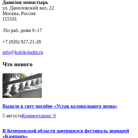
фестиваль
Address:
Данилов монастырь
колокольных
ул. Даниловский вал, 22
звонов
Москва, Россия
115191
Business
По раб. дням
9–17
hours:
Phone
+7 (926) 927-21-28
number:
Email
info@kolokoladm.ru
address:
Что нового
Вышло в свет пособие «Устав колокольного звона»
5 августа
Комментарии:
0
В Кемеровской области завершился фестиваль звонарей
«Кампанъ»