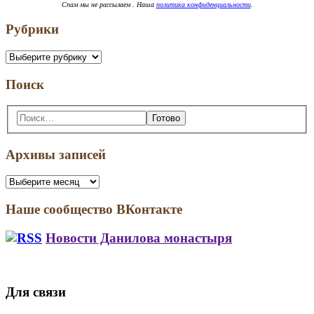
Спам
мы не рассылаем . Наша
политика конфиденциальности
.
Рубрики
Рубрики
Поиск
Поиск:
Архивы записей
Архивы
записей
Наше сообщество ВКонтакте
Новости Данилова монастыря
В
Путешествие
Даниловом
в
монастыре
Ростов
Для связи
состоялся