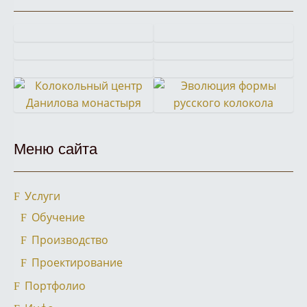
Кампанологическая
Историко-
Экскурсия
Московский
экскурсия
кампанологическая
Фестиваль
Колокола
в
детский
в
лекция
звонов
для
Ростов
фестиваль
Московский
в
Колокольный
Эволюция
«Даниловские
главного
Великий
звонарей
Кремль
Троице-
Меню сайта
центр
формы
колокола»
храма
Сергиевой
Данилова
русского
Вооруженных
Лавре
монастыря
колокола
сил
Услуги
России
Обучение
Производство
Проектирование
Портфолио