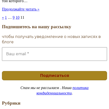
тон которого…
"Новый
Продолжайте читать
»
колокол
«
1
…
9
10
11
для
Данилова
Подпишитесь на нашу рассылку
монастыря"
чтобы получать уведомление о новых записях в
блоге
Спам
мы не рассылаем . Наша
политика
конфиденциальности
.
Рубрики