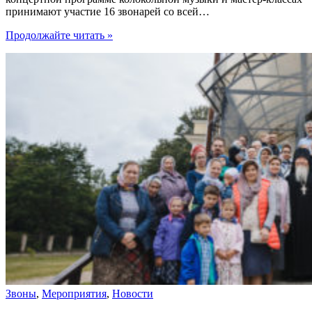
принимают участие 16 звонарей со всей…
"Звонари
Продолжайте читать
»
Данилова
монастыря
участвуют
в
фестивале
«Царские
дни
в
Костроме»"
Звоны
,
Мероприятия
,
Новости