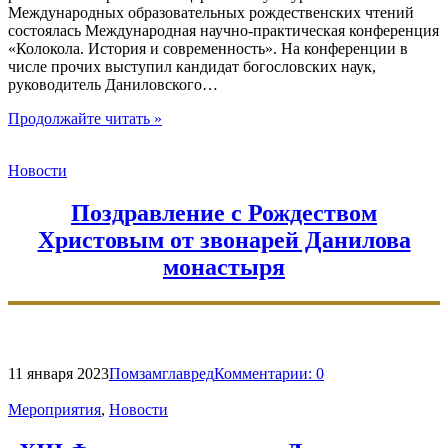
Международных образовательных рождественских чтений
состоялась Международная научно-практическая конференция
«Колокола. История и современность». На конференции в
числе прочих выступил кандидат богословских наук,
руководитель Даниловского…
"Проблема
Продолжайте читать
»
сохранности
находящихся
Новости
в
употреблении
исторических
Поздравление с Рождеством
русских
Христовым от звонарей Данилова
колоколов
и
монастыря
её
основные
аспекты"
11 января 2023
Помзамглавред
Комментарии:
0
Мероприятия
,
Новости