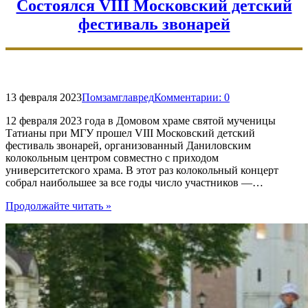
звонари
Состоялся VIII Московский детский
Колокольного
фестиваль звонарей
центра
Данилова
монастыря
выступили
в
скиту
13 февраля 2023
Помзамглавред
Комментарии:
0
«Всецарица»"
12 февраля 2023 года в Домовом храме святой мученицы
Татианы при МГУ прошел VIII Московский детский
фестиваль звонарей, организованный Даниловским
колокольным центром совместно с приходом
университетского храма. В этот раз колокольный концерт
собрал наибольшее за все годы число участников —…
"Состоялся
Продолжайте читать
»
VIII
Московский
детский
фестиваль
звонарей"