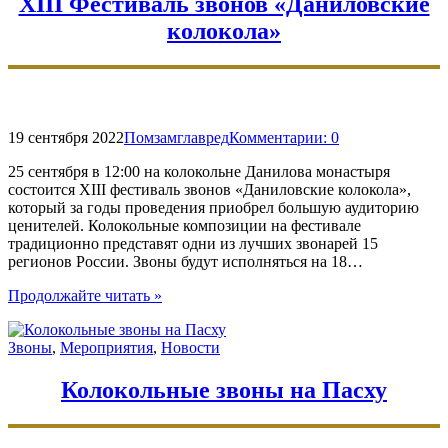
XIII Фестиваль звонов «Даниловские
колокола»
19 сентября 2022
Помзамглавред
Комментарии:
0
25 сентября в 12:00 на колокольне Данилова монастыря
состоится XIII фестиваль звонов «Даниловские колокола»,
который за годы проведения приобрел большую аудиторию
ценителей. Колокольные композиции на фестивале
традиционно представят одни из лучших звонарей 15
регионов России. Звоны будут исполняться на 18…
"XIII
Продолжайте читать
»
Фестиваль
звонов
Звоны
,
Мероприятия
,
Новости
«Даниловские
колокола»"
Колокольные звоны на Пасху