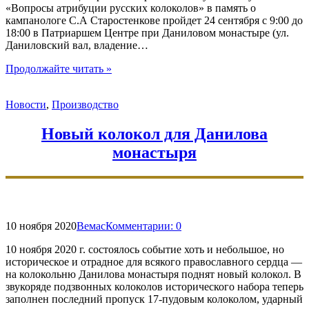
«Вопросы атрибуции русских колоколов» в память о
кампанологе С.А Старостенкове пройдет 24 сентября с 9:00 до
18:00 в Патриаршем Центре при Даниловом монастыре (ул.
Даниловский вал, владение…
"Симпозиум
Продолжайте читать
»
и
XII
Новости
,
Производство
Фестиваль
звонов"
Новый колокол для Данилова
монастыря
10 ноября 2020
Вемас
Комментарии:
0
10 ноября 2020 г. состоялось событие хоть и небольшое, но
историческое и отрадное для всякого православного сердца —
на колокольню Данилова монастыря поднят новый колокол. В
звукоряде подзвонных колоколов исторического набора теперь
заполнен последний пропуск 17-пудовым колоколом, ударный