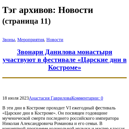
форму
поиска
Тэг архивов:
Новости
(страница 11)
Звоны
,
Мероприятия
,
Новости
Звонари Данилова монастыря
участвуют в фестивале «Царские дни в
Костроме»
18 июля 2023
Анастасия Гаврилова
Комментарии:
0
В эти дни в Костроме проходит VI ежегодный фестиваль
«Царские дни в Костроме». Он посвящен годовщине
мученической смерти последнего российского императора
Николая Александровича Романова и его семьи. В
концертной программе колокольной музыки и мастер-классах