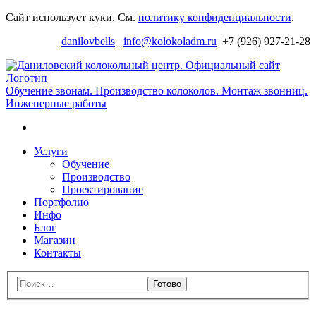
Перейти
Сайт использует куки. См.
политику конфиденциальности
.
к
danilovbells
info@kolokoladm.ru
+7 (926) 927-21-28
навигации
Д
к
ц
Обучение звонам. Производство колоколов. Монтаж звонниц.
Инженерные работы
с
Поиск
Перейти
Услуги
к
Обучение
содержимому
Производство
Проектирование
Портфолио
Инфо
Блог
Магазин
Контакты
Меню
Поиск:
Закрыть