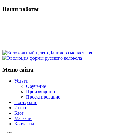
Наши работы
Кампанологическая
Историко-
экскурсия
Экскурсия
кампанологическая
в
Московский
в
лекция
Фестиваль
Московский
детский
Ростов
Колокола
в
звонов
Кремль
фестиваль
Колокольный
Великий
для
Меню сайта
Троице-
«Даниловские
Эволюция
звонарей
центр
главного
Сергиевой
колокола»
формы
Данилова
Услуги
храма
Лавре
русского
Обучение
монастыря
Вооруженных
Производство
колокола
Проектирование
сил
Портфолио
России
Инфо
Блог
Магазин
Контакты