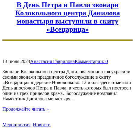
В День Петра и Павла звонари
Колокольного центра Данилова
монастыря выступили в скиту
«Всецарица»
13 июля 2023
Анастасия Гаврилова
Комментарии:
0
Звонари Колокольного центра Данилова монастыря украсили
своими звонами праздничное богослужение в скиту
«Всецарица» в деревне Нововолково. 12 июля здесь отметили
День апостолов Петра и Павла, в честь которых был построен
один из трех приделов храма. Богослужение возглавил
Наместник Данилова монастыря…
"В
Продолжайте читать
»
День
Петра
Мероприятия
,
Новости
и
Павла