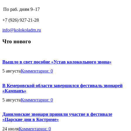
Business
По раб. дням
9–17
hours:
Phone
+7 (926) 927-21-28
number:
Email
info@kolokoladm.ru
address:
Что нового
Вышло в свет пособие «Устав колокольного звона»
5 августа
Комментарии:
0
В Кемеровской области завершился фестиваль звонарей
«Кампанъ»
5 августа
Комментарии:
0
Даниловские звонари приняли участие в фестивале
«Царские дни в Костроме»
24 июля
Комментарии:
0