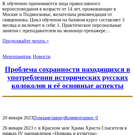
К обучению принимаются лица православного
вероисповедания в возрасте от 14 лет, проживающие в
Москве и Подмосковье, желательна рекомендация от
священника. Цикл обучения на базовом курсе составляет 3
месяца и включает в себя: 1. Практические персональные
занятия с преподавателем на звоннице-тренажере…
"Продолжается
Продолжайте читать
»
очередной
набор
Мероприятия
,
Новости
учащихся
на
Даниловские
Проблема сохранности находящихся в
курсы
употреблении исторических русских
звонарского
мастерства"
колоколов и её основные аспекты
20 января 2023
Помзамглавред
Комментарии:
0
26 января 2023 г. в Красном зале Храма Христа Спасителя в
рамках IV направления «Церковь и культура»