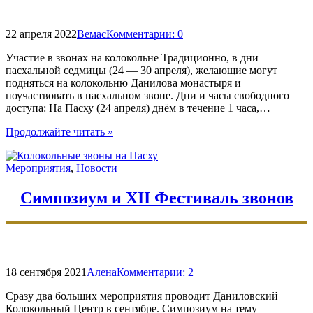
22 апреля 2022
Вемас
Комментарии:
0
Участие в звонах на колокольне Традиционно, в дни
пасхальной седмицы (24 — 30 апреля), желающие могут
подняться на колокольню Данилова монастыря и
поучаствовать в пасхальном звоне. Дни и часы свободного
доступа: На Пасху (24 апреля) днём в течение 1 часа,…
"Колокольные
Продолжайте читать
»
звоны
на
Мероприятия
,
Новости
Пасху"
Симпозиум и XII Фестиваль звонов
18 сентября 2021
Алена
Комментарии:
2
Сразу два больших мероприятия проводит Даниловский
Колокольный Центр в сентябре. Симпозиум на тему