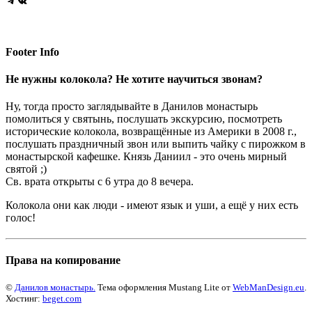
Telegram
VK
Footer Info
Не нужны колокола? Не хотите научиться звонам?
Ну, тогда просто заглядывайте в Данилов монастырь
помолиться у святынь, послушать экскурсию, посмотреть
исторические колокола, возвращённые из Америки в 2008 г.,
послушать праздничный звон или выпить чайку с пирожком в
монастырской кафешке. Князь Даниил - это очень мирный
святой ;)
Св. врата открыты с 6 утра до 8 вечера.
Колокола они как люди - имеют язык и уши, а ещё у них есть
голос!
Права на копирование
©
Данилов монастырь.
Тема оформления Mustang Lite от
WebManDesign.eu
.
Хостинг:
beget.com