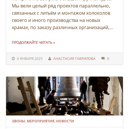
Мы вели целый ряд проектов параллельно,
связанных с литьём и монтажом колоколов
своего и иного производства на новых
храмах, по заказу различных организаций,…
"НАБОР КОЛОКОЛОВ В ПСЕВДО-РУССКОМ СТИЛЕ УКРАСИТ ХРАМ ВСЕХ СВЯТЫХ В КОНАКОВСКОМ ОКРУГЕ"
ПРОДОЛЖАЙТЕ ЧИТАТЬ
»
6 ЯНВАРЯ 2025
АНАСТАСИЯ ГАВРИЛОВА
0
ЗВОНЫ
,
МЕРОПРИЯТИЯ
,
НОВОСТИ