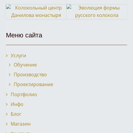
Экскурсия
Московский
экскурсия
кампанологическая
Фестиваль
Колокола
в
детский
в
лекция
звонов
для
Ростов
фестиваль
Московский
в
Колокольный
Эволюция
«Даниловские
главного
Великий
звонарей
Кремль
Троице-
Меню сайта
центр
формы
колокола»
храма
Сергиевой
Данилова
русского
Вооруженных
Лавре
монастыря
колокола
сил
Услуги
России
Обучение
Производство
Проектирование
Портфолио
Инфо
Блог
Магазин