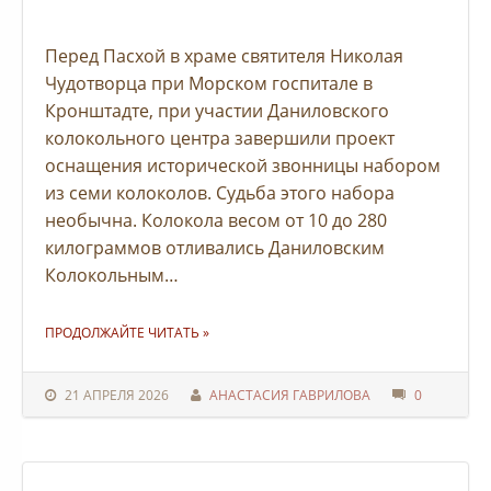
Перед Пасхой в храме святителя Николая
Чудотворца при Морском госпитале в
Кронштадте, при участии Даниловского
колокольного центра завершили проект
оснащения исторической звонницы набором
из семи колоколов. Судьба этого набора
необычна. Колокола весом от 10 до 280
килограммов отливались Даниловским
Колокольным…
"В КРОНШТАДТЕ ЗАВЕРШИЛИ ПРОЕКТ ОСНАЩЕНИЯ ИСТОРИЧЕСКОЙ ЗВОННИЦЫ НАБОРОМ КОЛОКОЛОВ"
ПРОДОЛЖАЙТЕ ЧИТАТЬ
»
21 АПРЕЛЯ 2026
АНАСТАСИЯ ГАВРИЛОВА
0