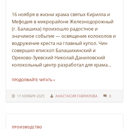
16 ноября в жизни храма святых Кирилла и
Мефодия в микрорайоне Железнодорожный
(г. Балашиха) произошло радостное и
значимое событие — освящение колоколов и
водружение креста на главный купол. Чин
совершил епископ Балашихинский и
Орехово-Зуевский Николай.Даниловский
колокольный центр разработал для храма…
"В ХРАМЕ СВЯТЫХ КИРИЛЛА И МЕФОДИЯ В БАЛАШИХЕ ОСВЯТИЛИ КОЛОКОЛА"
ПРОДОЛЖАЙТЕ ЧИТАТЬ
»
17 НОЯБРЯ 2025
АНАСТАСИЯ ГАВРИЛОВА
0
ПРОИЗВОДСТВО