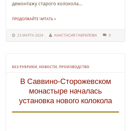
демонтажу старого колокола…
"НА ЗВОННИЦУ САВВИНО-СТОРОЖЕВСКОГО МОНАСТЫРЯ УСТАНОВИЛИ НОВЫЙ БЛАГОВЕСТНИК "
ПРОДОЛЖАЙТЕ ЧИТАТЬ
»
23 МАРТА 2024
АНАСТАСИЯ ГАВРИЛОВА
0
БЕЗ РУБРИКИ
,
НОВОСТИ
,
ПРОИЗВОДСТВО
В Саввино-Сторожевском
монастыре началась
установка нового колокола